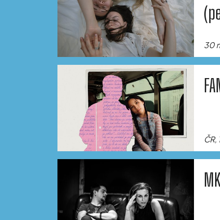
(p
30 m
FA
ČR, 
MK