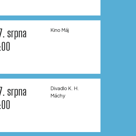
7. srpna
Kino Máj
:00
7. srpna
Divadlo K. H.
Máchy
:00