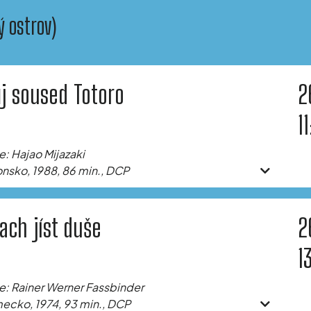
ý ostrov)
j soused Totoro
2
1
e: Hajao Mijazaki
nsko, 1988, 86 min., DCP
rach jíst duše
2
1
e: Rainer Werner Fassbinder
cko, 1974, 93 min., DCP