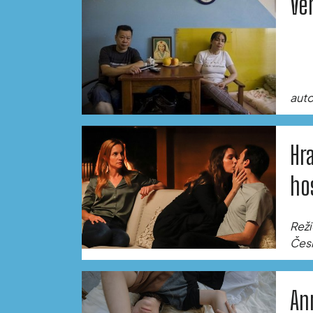
Ve
autor
Hr
ho
Reži
Česk
An