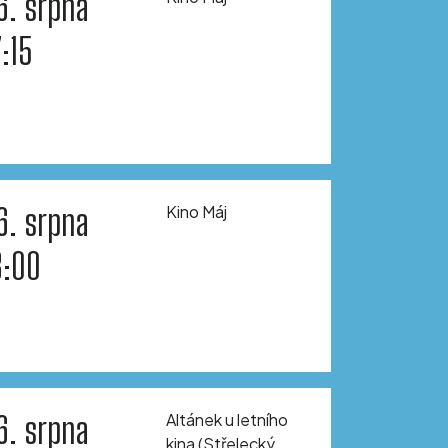
6. srpna
7:15
6. srpna
Kino Máj
8:00
6. srpna
Altánek u letního
kina (Střelecký