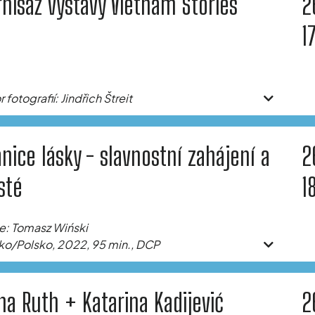
rnisáž výstavy Vietnam Stories
2
1
 fotografií: Jindřich Štreit
anice lásky - slavnostní zahájení a
2
sté
1
e: Tomasz Wiński
o/Polsko, 2022, 95 min., DCP
na Ruth + Katarina Kadijević
2