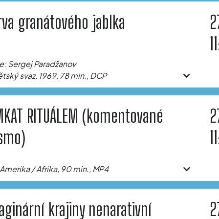
rva granátového jablka
2
1
e: Sergej Paradžanov
tský svaz, 1969, 78 min., DCP
MKAT RITUÁLEM (komentované
2
smo)
1
í Amerika / Afrika, 90 min., MP4
aginární krajiny nenarativní
2