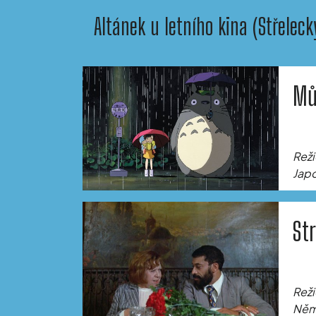
Altánek u letního kina (Střeleck
Mů
Reži
Japo
St
Reži
Něme