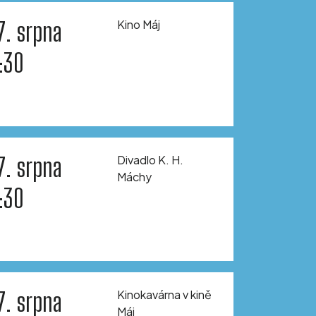
7. srpna
Kino Máj
1:30
7. srpna
Divadlo K. H.
Máchy
1:30
7. srpna
Kinokavárna v kině
Máj