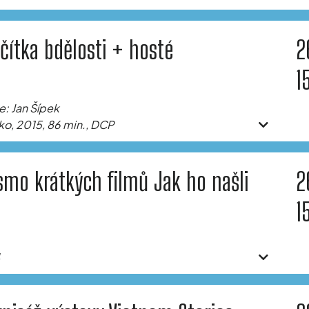
ačítka bdělosti + hosté
2
1
e: Jan Šípek
o, 2015, 86 min., DCP
smo krátkých filmů Jak ho našli
2
1