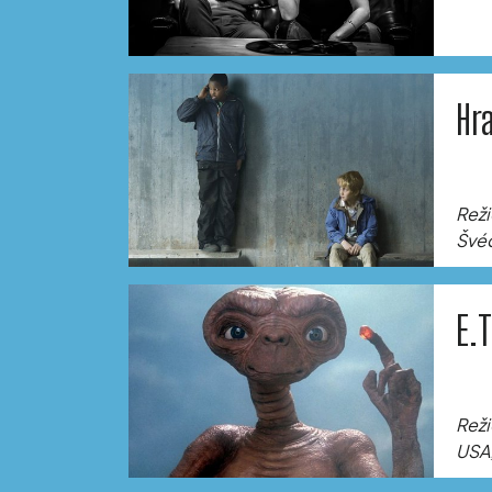
Hr
Reži
Švéd
E.
Reži
USA,