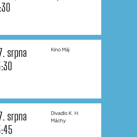
1:30
7. srpna
Kino Máj
3:30
7. srpna
Divadlo K. H.
Máchy
3:45