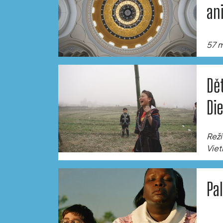
an
57 m
Dě
Di
Reži
Viet
Pa