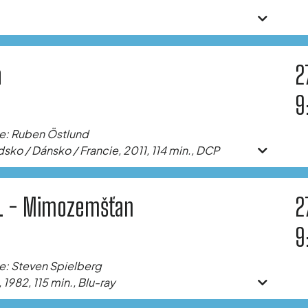
a
2
9
e: Ruben Östlund
sko / Dánsko / Francie, 2011, 114 min., DCP
T. - Mimozemšťan
2
9
e: Steven Spielberg
 1982, 115 min., Blu-ray