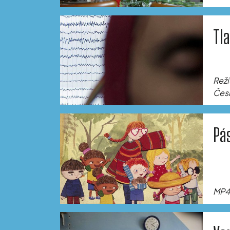
Tl
Reži
Česk
Pá
MP4