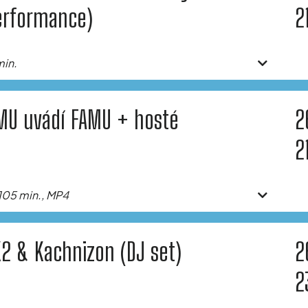
erformance)
2
in.
MU uvádí FAMU + hosté
2
2
105 min., MP4
2 & Kachnizon (DJ set)
2
2