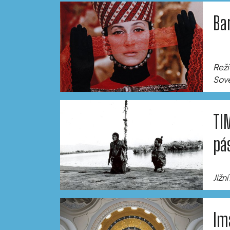
Ba
Reži
Sově
TI
pá
Jižn
Im