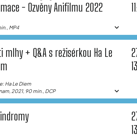
imace - Ozvěny Anifilmu 2022
1
in., MP4
ti mlhy + Q&A s režisérkou Ha Le
2
em
1
e: Ha Le Diem
nam, 2021, 90 min., DCP
lindromy
2
1